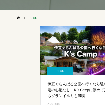
BLOG
BLOG
伊豆ぐらんぱる公園へ行くなら駐
場の心配なし！K`s Campに停めて
もグランイルミも満喫
2026.08.06