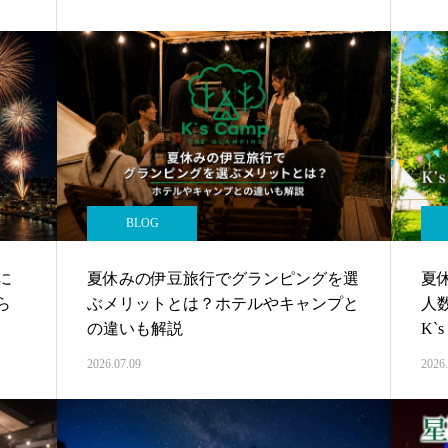
BLOG
に
夏休みの伊豆旅行でグランピングを選
夏
ら
ぶメリットとは？ホテルやキャンプと
人
の違いも解説
K`
2026.07.09
2026.