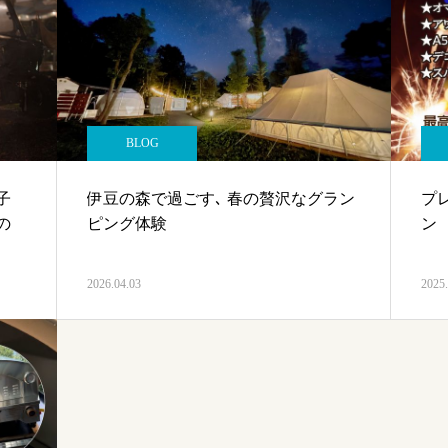
BLOG
子
伊豆の森で過ごす､ 春の贅沢なグラン
プ
の
ピング体験
ン
2026.04.03
2025.