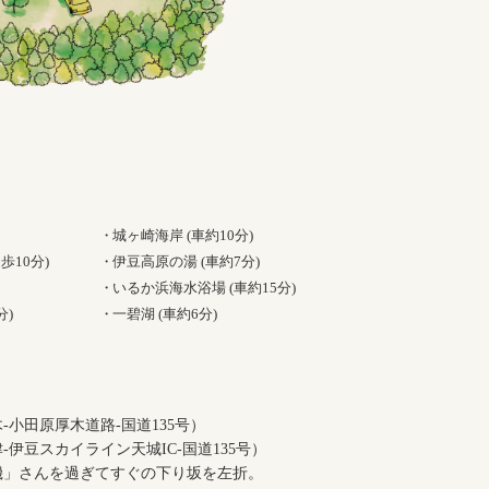
城ヶ崎海岸 (車約10分)
歩10分)
伊豆高原の湯 (車約7分)
いるか浜海水浴場 (車約15分)
分)
一碧湖 (車約6分)
‐小田原厚木道路‐国道135号）
‐伊豆スカイライン天城IC‐国道135号）
魚磯」さんを過ぎてすぐの下り坂を左折。