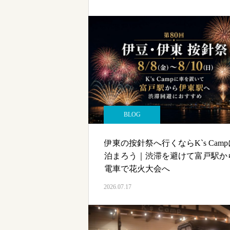
BLOG
伊東の按針祭へ行くならK`s Camp
泊まろう｜渋滞を避けて富戸駅か
電車で花火大会へ
2026.07.17