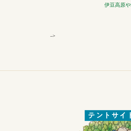
伊豆高原や
–>