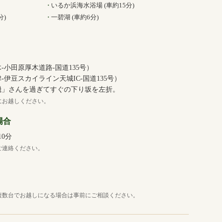
いるか浜海水浴場 (車約15分)
分)
一碧湖 (車約6分)
‐小田原厚木道路‐国道135号）
‐伊豆スカイライン天城IC‐国道135号）
魚磯」さんを過ぎてすぐの下り坂を左折。
にお越しください。
場合
0分
ご連絡ください。
複数台でお越しになる場合は事前にご相談ください。