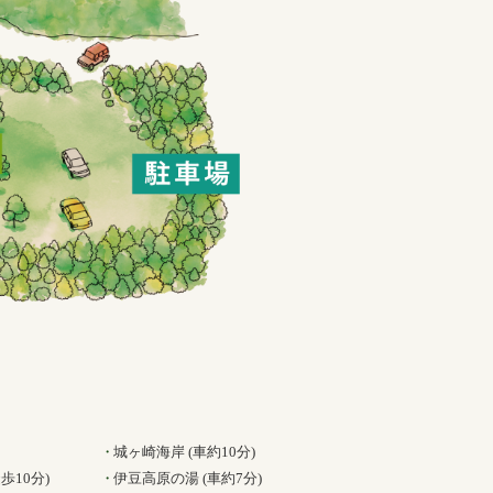
城ヶ崎海岸 (車約10分)
歩10分)
伊豆高原の湯 (車約7分)