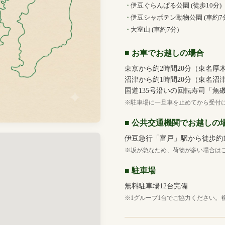
伊豆ぐらんぱる公園 (徒歩10分)
伊豆シャボテン動物公園 (車約7
大室山 (車約7分)
■ お車でお越しの場合
東京から約2時間20分（東名厚木
沼津から約1時間20分（東名沼津
国道135号沿いの回転寿司「
※駐車場に一旦車を止めてから受付
■ 公共交通機関でお越しの
伊豆急行「富戸」駅から徒歩約1
※坂が急なため、荷物が多い場合は
■ 駐車場
無料駐車場12台完備
※1グループ1台でご協力ください。