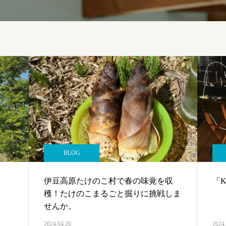
BLOG
伊豆高原たけのこ村で春の味覚を収
「K
穫！たけのこまるごと掘りに挑戦しま
せんか。
2024.04.20
2024.