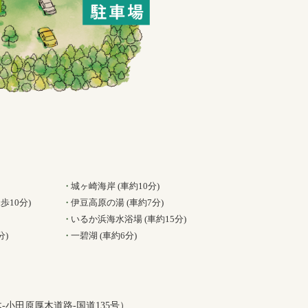
城ヶ崎海岸 (車約10分)
歩10分)
伊豆高原の湯 (車約7分)
いるか浜海水浴場 (車約15分)
分)
一碧湖 (車約6分)
‐小田原厚木道路‐国道135号）