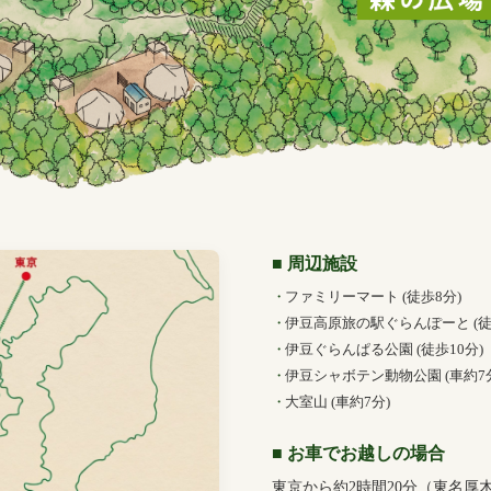
■ 周辺施設
ファミリーマート (徒歩8分)
伊豆高原旅の駅ぐらんぽーと (徒
伊豆ぐらんぱる公園 (徒歩10分)
伊豆シャボテン動物公園 (車約7
大室山 (車約7分)
■ お車でお越しの場合
東京から約2時間20分（東名厚木