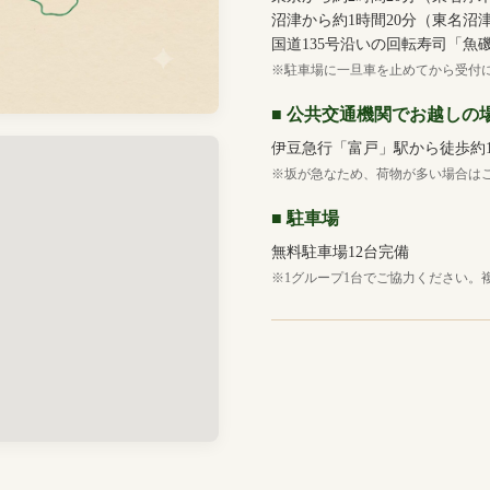
沼津から約1時間20分（東名沼津
国道135号沿いの回転寿司「
※駐車場に一旦車を止めてから受付
■ 公共交通機関でお越しの
伊豆急行「富戸」駅から徒歩約1
※坂が急なため、荷物が多い場合は
■ 駐車場
無料駐車場12台完備
※1グループ1台でご協力ください。